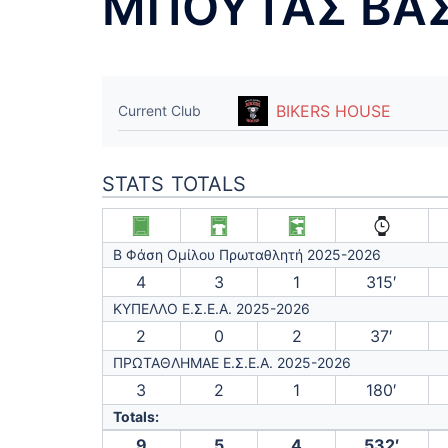
ΜΠΟΥΤΑΣ ΒΑΣ
BIKERS HOUSE
Current Club
STATS TOTALS
Β Φάση Ομίλου Πρωταθλητή 2025-2026
4
3
1
315′
ΚΥΠΕΛΛΟ Ε.Σ.Ε.Α. 2025-2026
2
0
2
37′
ΠΡΩΤΑΘΛΗΜΑΕ Ε.Σ.Ε.Α. 2025-2026
3
2
1
180′
Totals:
9
5
4
532′