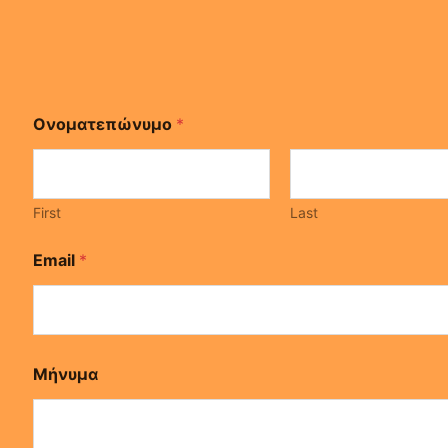
Ονοματεπώνυμο
*
First
Last
Email
*
Ο
Μήνυμα
ν
ο
μ
α