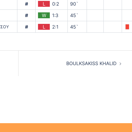
#
L
0:2
90`
#
W
1:3
45`
#
L
2:1
45`
ΥΣΟΥ
BOULKSAKISS KHALID