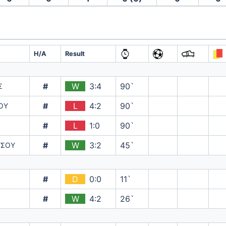
H/A
Result
#
W
3:4
90`
Σ
#
L
4:2
90`
ΟΥ
#
L
1:0
90`
#
W
3:2
45`
ΥΣΟΥ
#
D
0:0
11`
#
W
4:2
26`