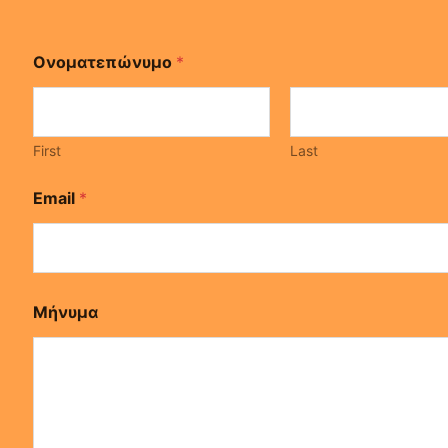
Ονοματεπώνυμο
*
First
Last
E
Email
*
m
a
i
l
*
Μ
Μήνυμα
ή
ν
υ
μ
α