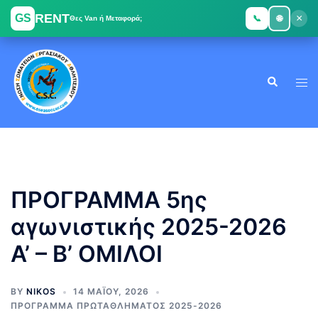
RENT
GS
×
📞
🌐
Θες Van ή Μεταφορά;
Skip
to
Search
content
Tog
men
ΠΡΟΓΡΑΜΜΑ 5ης
αγωνιστικής 2025-2026
Α’ – Β’ ΟΜΙΛΟΙ
BY
NIKOS
14 ΜΑΪ́ΟΥ, 2026
ΠΡΟΓΡΑΜΜΑ ΠΡΩΤΑΘΛΗΜΑΤΟΣ 2025-2026