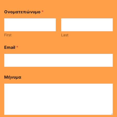
*
Ονοματεπώνυμο
*
*
Μ
ή
ν
υ
First
Last
μ
α
Email
*
Μήνυμα