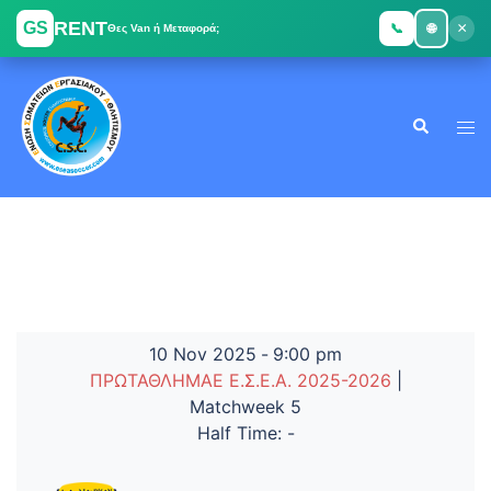
RENT
GS
×
📞
🌐
Θες Van ή Μεταφορά;
Skip
to
Search
content
Tog
men
10 Nov 2025
-
9:00 pm
ΠΡΩΤΑΘΛΗΜΑΕ Ε.Σ.Ε.Α. 2025-2026
|
Matchweek 5
Half Time: -