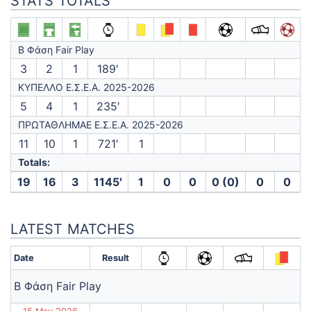
STATS TOTALS
Β Φάση Fair Play
3
2
1
189′
ΚΥΠΕΛΛΟ Ε.Σ.Ε.Α. 2025-2026
5
4
1
235′
ΠΡΩΤΑΘΛΗΜΑΕ Ε.Σ.Ε.Α. 2025-2026
11
10
1
721′
1
Totals:
19
16
3
1145′
1
0
0
0 (0)
0
0
LATEST MATCHES
Date
Result
Β Φάση Fair Play