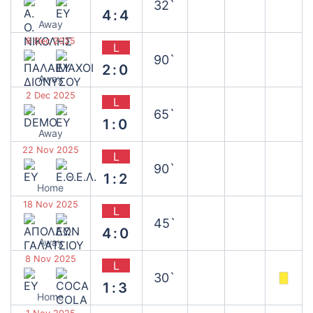
32`
4:4
Away
8 Dec 2025
L
90`
2:0
Away
2 Dec 2025
L
65`
1:0
Away
22 Nov 2025
L
90`
1:2
Home
18 Nov 2025
L
45`
4:0
Away
8 Nov 2025
L
30`
1:3
Home