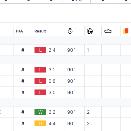
H/A
Result
#
L
2:4
90`
1
#
L
3:1
90`
#
L
0:6
90`
#
L
3:0
90`
#
W
3:2
90`
2
Σ
#
D
4:4
90`
2