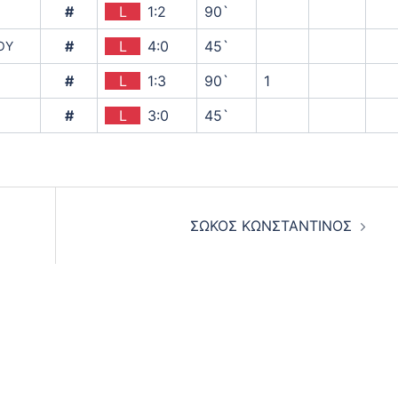
#
L
1:2
90`
#
L
4:0
45`
ΟΥ
#
L
1:3
90`
1
#
L
3:0
45`
ΣΩΚΟΣ ΚΩΝΣΤΑΝΤΙΝΟΣ