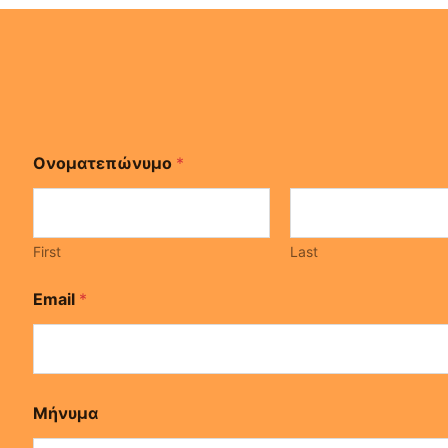
Ονοματεπώνυμο
*
First
Last
E
Email
*
m
a
i
l
Μ
ή
Μήνυμα
ν
υ