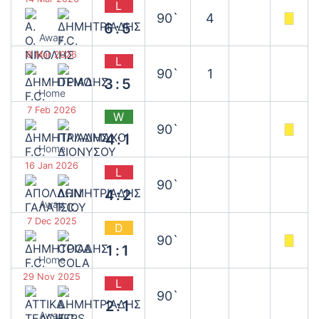
L
90`
4
6:5
Away
8 Mar 2026
L
90`
1
3:5
Home
7 Feb 2026
W
90`
4:1
Home
16 Jan 2026
L
90`
4:2
Away
7 Dec 2025
D
90`
1:1
Home
29 Nov 2025
L
90`
2:1
Away