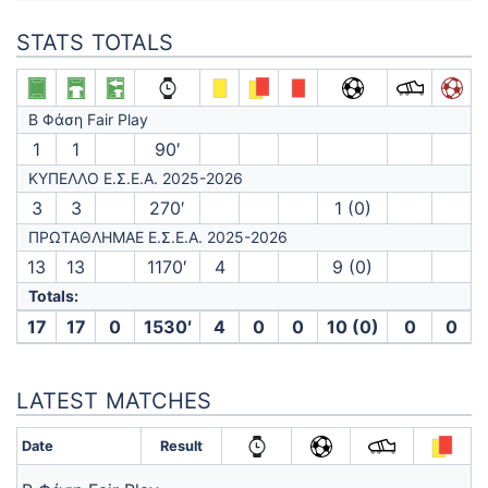
STATS TOTALS
Β Φάση Fair Play
1
1
90′
ΚΥΠΕΛΛΟ Ε.Σ.Ε.Α. 2025-2026
3
3
270′
1 (0)
ΠΡΩΤΑΘΛΗΜΑΕ Ε.Σ.Ε.Α. 2025-2026
13
13
1170′
4
9 (0)
Totals:
17
17
0
1530′
4
0
0
10 (0)
0
0
LATEST MATCHES
Date
Result