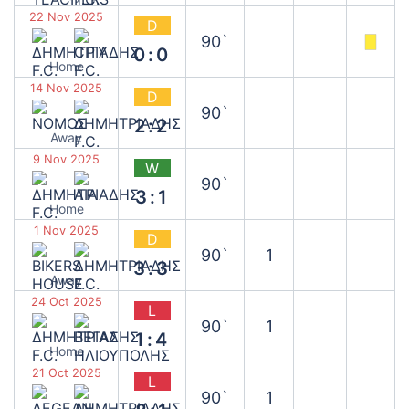
22 Nov 2025
D
90`
0:0
Home
14 Nov 2025
D
90`
2:2
Away
9 Nov 2025
W
90`
3:1
Home
1 Nov 2025
D
90`
1
3:3
Away
24 Oct 2025
L
90`
1
1:4
Home
21 Oct 2025
L
90`
1