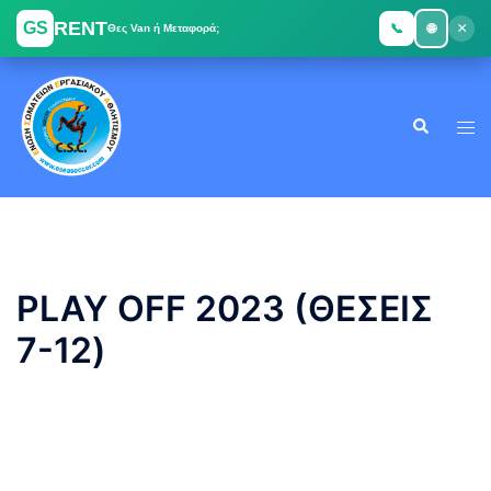
RENT
GS
×
📞
🌐
Θες Van ή Μεταφορά;
Skip
to
Search
content
Tog
men
PLAY OFF 2023 (ΘΕΣΕΙΣ
7-12)