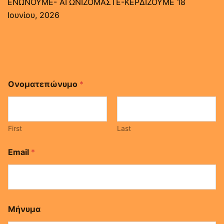
ΕΝΩΝΟΥΜΕ- ΑΓΩΝΙΖΟΜΑΣΤΕ-ΚΕΡΔΙΖΟΥΜΕ
18
Ιουνίου, 2026
Ονοματεπώνυμο
*
First
Last
Μ
Email
*
ή
ν
υ
μ
α
*
Μήνυμα
Ο
ν