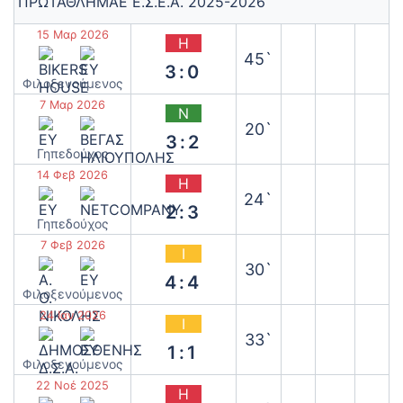
ΠΡΩΤΑΘΛΗΜΑΕ Ε.Σ.Ε.Α. 2025-2026
15 Μαρ 2026
Η
45`
3:0
‫Φιλοξενούμενος
7 Μαρ 2026
Ν
20`
3:2
Γηπεδούχος
14 Φεβ 2026
Η
24`
2:3
Γηπεδούχος
7 Φεβ 2026
Ι
30`
4:4
‫Φιλοξενούμενος
24 Ιαν 2026
Ι
33`
1:1
‫Φιλοξενούμενος
22 Νοέ 2025
Η