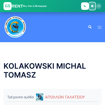
RENT
GS
×
📞
🌐
Θες Van ή Μεταφορά;
Skip
to
Search
content
Tog
men
KOLAKOWSKI MICHAL
TOMASZ
ΑΠΟΛΛΩΝ ΓΑΛΑΤΣΙΟΥ
Τρέχουσα ομάδα